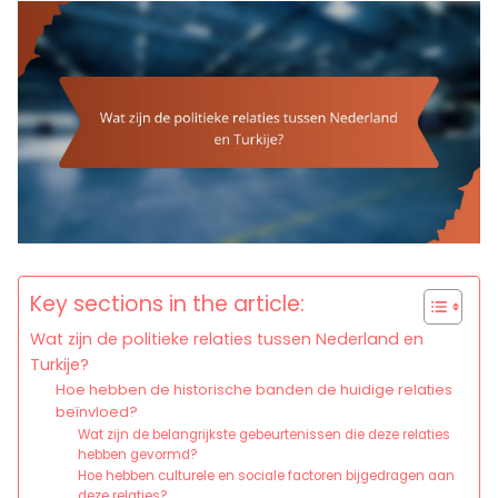
Key sections in the article:
Wat zijn de politieke relaties tussen Nederland en
Turkije?
Hoe hebben de historische banden de huidige relaties
beïnvloed?
Wat zijn de belangrijkste gebeurtenissen die deze relaties
hebben gevormd?
Hoe hebben culturele en sociale factoren bijgedragen aan
deze relaties?