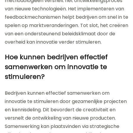
technologiehandel?
De beste praktijken voor het bevorderen van
innovatie in de technologiehandel omvatten
samenwerking, investeringen in onderzoek en
ontwikkeling, en het stimuleren van een innovatieve
bedrijfscultuur. Samenwerking tussen bedrijven,
universiteiten en onderzoeksinstellingen bevordert
kennisuitwisseling. Investeringen in R&D zijn cruciaal;
bedrijven die 5% van hun omzet in R&D investeren,
zien vaak een stijging van 20% in innovatie-output.
Een innovatieve bedrijfscultuur moedigt creativiteit
aan en stelt medewerkers in staat om nieuwe
ideeën te verkennen. Het toepassen van agile
methodologieën versnelt het ontwikkelingsproces
van nieuwe technologieën. Het implementeren van