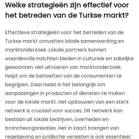
Deze samenwerkingen kunnen leiden tot het delen
van middelen en kennis. Innovatie speelt een
cruciale rol in het verbeteren van producten en
diensten. Bedrijven die investeren in onderzoek en
ontwikkeling kunnen zich onderscheiden van
concurrenten. Het verkennen van nieuwe markten
kan ook helpen om het klantenbestand uit te
breiden. Het gebruik van digitale
marketingstrategieën kan de zichtbaarheid
vergroten. Daarnaast is het belangrijk om
klantfeedback te verzamelen en te implementeren.
Dit bevordert klanttevredenheid en loyaliteit.
Statistieken tonen aan dat bedrijven die klantgericht
zijn, een groter marktaandeel behouden.
Welke strategieën zijn effectief voor