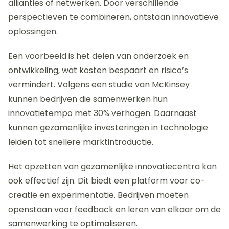
feedbackmechanismen helpt bedrijven om snel in te
spelen op marktveranderingen. Tot slot, het creëren
van een ondersteunend beleidsklimaat door de
overheid kan innovatie verder stimuleren.
Hoe kunnen bedrijven effectief
samenwerken om innovatie te
stimuleren?
Bedrijven kunnen effectief samenwerken om
innovatie te stimuleren door gezamenlijke projecten
en kennisdeling. Dit bevordert de creativiteit en
versnelt de ontwikkeling van nieuwe producten.
Samenwerking kan plaatsvinden via strategische
allianties of netwerken. Door verschillende
perspectieven te combineren, ontstaan innovatieve