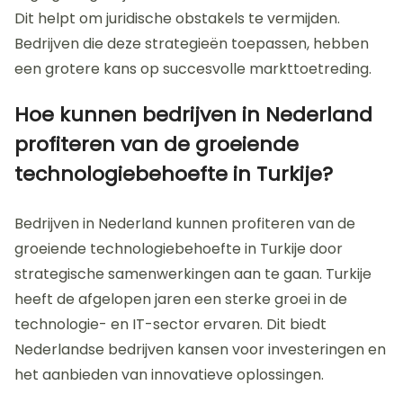
het betreden van de Turkse markt?
Effectieve strategieën voor het betreden van de
Turkse markt omvatten lokale samenwerking en
marktonderzoek. Lokale partners kunnen
waardevolle inzichten bieden in culturele en zakelijke
gewoonten. Het uitvoeren van marktonderzoek
helpt om de behoeften van de consumenten te
begrijpen. Daarnaast is het belangrijk om
aanpassingen in producten of diensten te maken
voor de lokale markt. Het opbouwen van een sterk
netwerk is cruciaal voor succes. Dit netwerk kan
bestaan uit lokale bedrijven, overheden en
brancheorganisaties. Het in kaart brengen van
regelgeving en juridische vereisten is ook essentieel.
Dit helpt om juridische obstakels te vermijden.
Bedrijven die deze strategieën toepassen, hebben