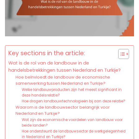
Key sections in the article:
Wat is de rol van de landbouw in de
handelsbetrekkingen tussen Nederland en Turkije?
Hoe beïnvloedt de landbouw de economische
samenwerking tussen Nederland en Turkije?
Welke landbouwproducten zijn het meest significant in
deze handelsrelatie?
Hoe dragen landbouwtechnologieën bij aan deze relatie?
Waarom is de landbouwsector belangrijk voor
Nederland en Turkije?
Wat zijn de economische voordelen van landbouw voor
beide landen?
Hoe ondersteunt de landbouwsector de werkgelegenheid
in Nederland en Turkije?